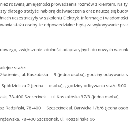
wnież rozwiną umiejętności prowadzenia rozmów z klientem. Na ty
sty dlatego stażyści nabiorą doświadczenia oraz nauczą się budow
iach uczestniczyły w szkoleniu Elektryk. Informacje i wiadomośc
bywania stażu osoby te odpowiedzialne będą za wykonywanie pra
dowego, zwiększenie zdolności adaptacyjnych do nowych warunkó
kolejne staże:
Złocieniec, ul. Kaszubska 9 (jedna osoba), godziny odbywania 
l. Spółdzielcza 2 (jedna osoba), , godziny odbywania stażu 8:00
ewski, 78-400 Szczecinek ul. Koszalińska 37/3 (jedna osoba),
sz Radziński, 78-400 Szczecinek ul. Barwicka 1/b/6 (jedna oso
Drążewska, 78-400 Szczecinek, ul. Koszalińska 66