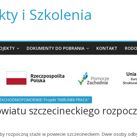
ty i Szkolenia
OJEKTY
DOKUMENTY DO POBRANIA
KONTAKT
ROD
ZACHODNIOPOMORSKIE: Projekt "KIERUNEK PRACA"
powiatu szczecineckiego rozpo
oby rozpoczną staże w powiecie szczecineckiem. Dwie osoby odby