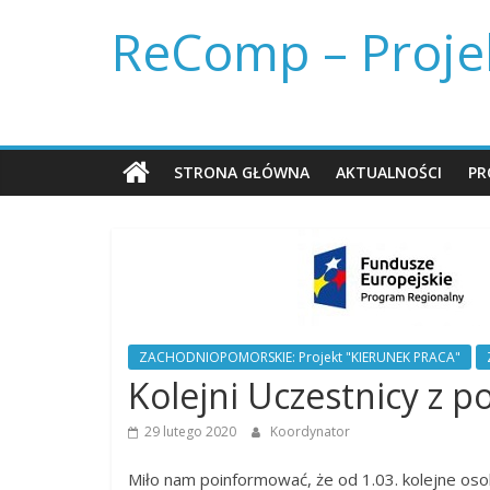
Skip
ReComp – Projek
to
content
STRONA GŁÓWNA
AKTUALNOŚCI
PR
ZACHODNIOPOMORSKIE: Projekt "KIERUNEK PRACA"
Kolejni Uczestnicy z 
29 lutego 2020
Koordynator
Miło nam poinformować, że od 1.03. kolejne os