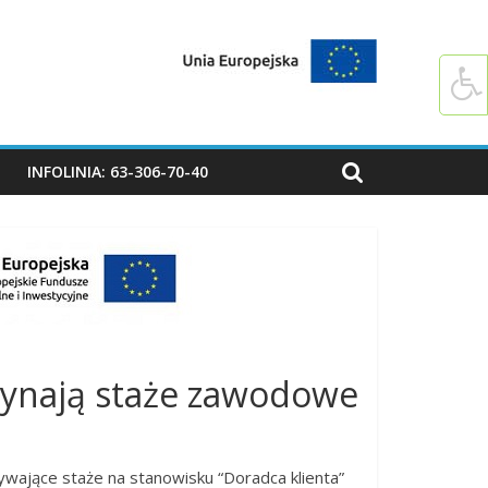
O
INFOLINIA: 63-306-70-40
czynają staże zawodowe
wające staże na stanowisku “Doradca klienta”